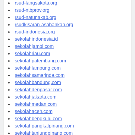
rsudtpi-kepriprov.org
rsud-langsakota.org
rsud-ntbprov.org
rsud-natunakab.org
rsudkisaran-asahankab.org
rsud-indonesia.org
sekolahindonesia.id
sekolahjambi.com
sekolahriau.com
sekolahpalembang.com
sekolahlampung.com
sekolahsamarinda.com
sekolahbandung.com
sekolahdenpasar.com
sekolahjakarta.com
sekolahmedan.com
sekolahaceh.com
sekolahbengkulu.com
sekolahpangkalpinang.com