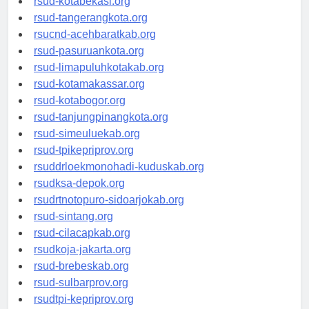
rsud-kotabekasi.org
rsud-tangerangkota.org
rsucnd-acehbaratkab.org
rsud-pasuruankota.org
rsud-limapuluhkotakab.org
rsud-kotamakassar.org
rsud-kotabogor.org
rsud-tanjungpinangkota.org
rsud-simeuluekab.org
rsud-tpikepriprov.org
rsuddrloekmonohadi-kuduskab.org
rsudksa-depok.org
rsudrtnotopuro-sidoarjokab.org
rsud-sintang.org
rsud-cilacapkab.org
rsudkoja-jakarta.org
rsud-brebeskab.org
rsud-sulbarprov.org