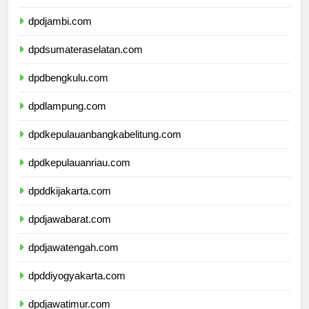
dpdriau.com
dpdjambi.com
dpdsumateraselatan.com
dpdbengkulu.com
dpdlampung.com
dpdkepulauanbangkabelitung.com
dpdkepulauanriau.com
dpddkijakarta.com
dpdjawabarat.com
dpdjawatengah.com
dpddiyogyakarta.com