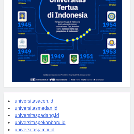
universitasaceh.id
universitasmedan.id
universitaspadang.id
universitaspekanbaru.id