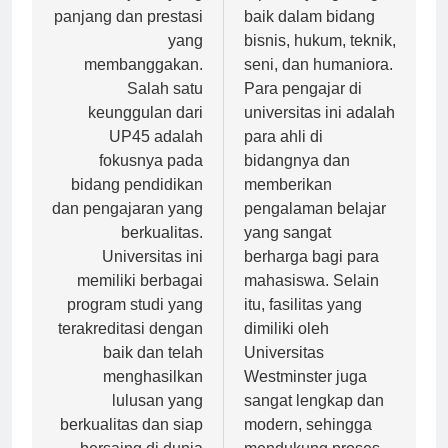
sejarah yang
reputasi yang sangat
panjang dan prestasi
baik dalam bidang
yang
bisnis, hukum, teknik,
membanggakan.
seni, dan humaniora.
Salah satu
Para pengajar di
keunggulan dari
universitas ini adalah
UP45 adalah
para ahli di
fokusnya pada
bidangnya dan
bidang pendidikan
memberikan
dan pengajaran yang
pengalaman belajar
berkualitas.
yang sangat
Universitas ini
berharga bagi para
memiliki berbagai
mahasiswa. Selain
program studi yang
itu, fasilitas yang
terakreditasi dengan
dimiliki oleh
baik dan telah
Universitas
menghasilkan
Westminster juga
lulusan yang
sangat lengkap dan
berkualitas dan siap
modern, sehingga