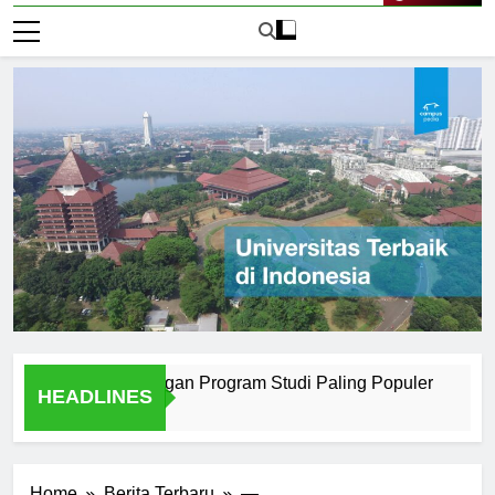
Live Now
i Surabaya dengan Program Studi Paling Populer
How Uni
HEADLINES
1 Hari Ago