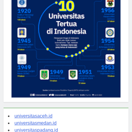
universitasaceh.id
universitasmedan.id