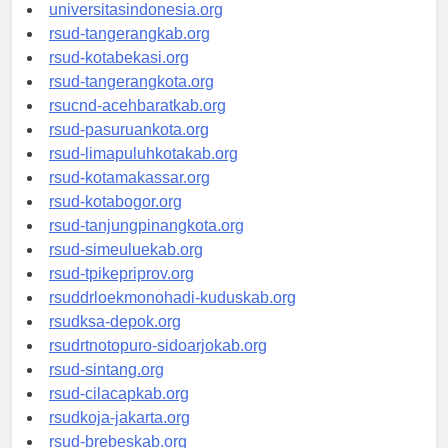
universitassamarinda.id
universitasindonesia.org
rsud-tangerangkab.org
rsud-kotabekasi.org
rsud-tangerangkota.org
rsucnd-acehbaratkab.org
rsud-pasuruankota.org
rsud-limapuluhkotakab.org
rsud-kotamakassar.org
rsud-kotabogor.org
rsud-tanjungpinangkota.org
rsud-simeuluekab.org
rsud-tpikepriprov.org
rsuddrloekmonohadi-kuduskab.org
rsudksa-depok.org
rsudrtnotopuro-sidoarjokab.org
rsud-sintang.org
rsud-cilacapkab.org
rsudkoja-jakarta.org