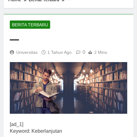
Home
Berita Terbaru
—
BERITA TERBARU
—
0
Universitas
1 Tahun Ago
2 Mins
[ad_1]
Keyword: Keberlanjutan