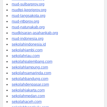
rsud-brebeskab.org
rsud-sulbarprov.org
rsudtpi-kepriprov.org
rsud-langsakota.org
rsud-ntbprov.org
rsud-natunakab.org
rsudkisaran-asahankab.org
rsud-indonesia.org
sekolahindonesia.id
sekolahjambi.com
sekolahriau.com
sekolahpalembang.com
sekolahlampung.com
sekolahsamarinda.com
sekolahbandung.com
sekolahdenpasar.com
sekolahjakarta.com
sekolahmedan.com
sekolahaceh.com