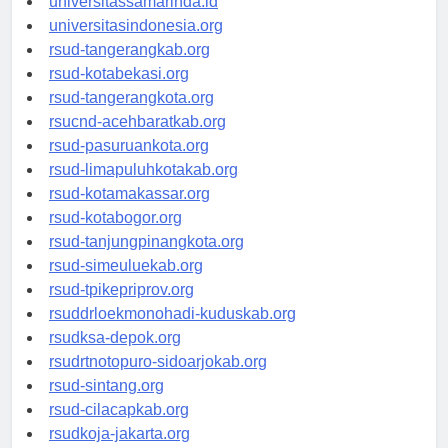
universitassamarinda.id
universitasindonesia.org
rsud-tangerangkab.org
rsud-kotabekasi.org
rsud-tangerangkota.org
rsucnd-acehbaratkab.org
rsud-pasuruankota.org
rsud-limapuluhkotakab.org
rsud-kotamakassar.org
rsud-kotabogor.org
rsud-tanjungpinangkota.org
rsud-simeuluekab.org
rsud-tpikepriprov.org
rsuddrloekmonohadi-kuduskab.org
rsudksa-depok.org
rsudrtnotopuro-sidoarjokab.org
rsud-sintang.org
rsud-cilacapkab.org