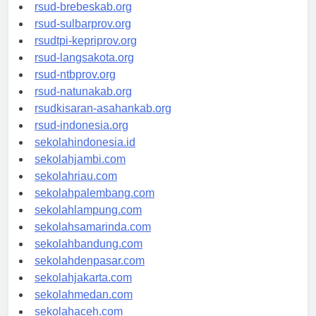
rsudkoja-jakarta.org
rsud-brebeskab.org
rsud-sulbarprov.org
rsudtpi-kepriprov.org
rsud-langsakota.org
rsud-ntbprov.org
rsud-natunakab.org
rsudkisaran-asahankab.org
rsud-indonesia.org
sekolahindonesia.id
sekolahjambi.com
sekolahriau.com
sekolahpalembang.com
sekolahlampung.com
sekolahsamarinda.com
sekolahbandung.com
sekolahdenpasar.com
sekolahjakarta.com
sekolahmedan.com