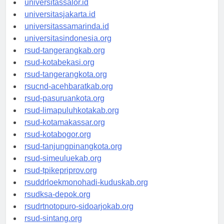
universitassalor.id
universitasjakarta.id
universitassamarinda.id
universitasindonesia.org
rsud-tangerangkab.org
rsud-kotabekasi.org
rsud-tangerangkota.org
rsucnd-acehbaratkab.org
rsud-pasuruankota.org
rsud-limapuluhkotakab.org
rsud-kotamakassar.org
rsud-kotabogor.org
rsud-tanjungpinangkota.org
rsud-simeuluekab.org
rsud-tpikepriprov.org
rsuddrloekmonohadi-kuduskab.org
rsudksa-depok.org
rsudrtnotopuro-sidoarjokab.org