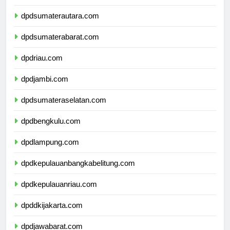
dpdaceh.com
dpdsumaterautara.com
dpdsumaterabarat.com
dpdriau.com
dpdjambi.com
dpdsumateraselatan.com
dpdbengkulu.com
dpdlampung.com
dpdkepulauanbangkabelitung.com
dpdkepulauanriau.com
dpddkijakarta.com