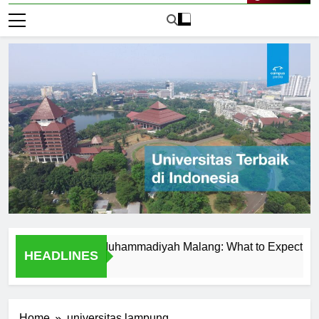
Live Now
at Universitas Muhammadiyah Malang: What to Expect
Te
HEADLINES
2 H