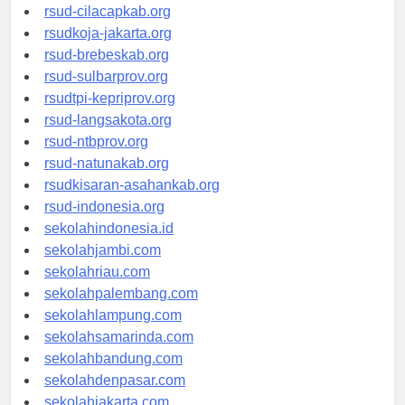
rsud-sintang.org
rsud-cilacapkab.org
rsudkoja-jakarta.org
rsud-brebeskab.org
rsud-sulbarprov.org
rsudtpi-kepriprov.org
rsud-langsakota.org
rsud-ntbprov.org
rsud-natunakab.org
rsudkisaran-asahankab.org
rsud-indonesia.org
sekolahindonesia.id
sekolahjambi.com
sekolahriau.com
sekolahpalembang.com
sekolahlampung.com
sekolahsamarinda.com
sekolahbandung.com
sekolahdenpasar.com