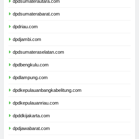
dpdsumaterautara.com
dpdsumaterabarat.com
dpdriau.com
dpdjambi.com
dpdsumateraselatan.com
dpdbengkulu.com
dpdlampung.com
dpdkepulauanbangkabelitung.com
dpdkepulauanriau.com
dpddkijakarta.com
dpdjawabarat.com