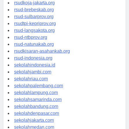
rsud-cilacapkab.org
rsudkoja-jakarta.org
rsud-brebeskab.org
rsud-sulbarprov.org
rsudtpi-kepriprov.org
rsud-langsakota.org
rsud-ntbprov.org
rsud-natunakab.org
rsudkisaran-asahankab.org
rsud-indonesia.org
sekolahindonesia.id
sekolahjambi.com
sekolahriau.com
sekolahpalembang.com
sekolahlampung.com
sekolahsamarinda.com
sekolahbandung.com
sekolahdenpasar.com
sekolahjakarta.com