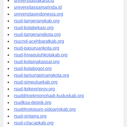
universitasjakarta.id
universitassamarinda.id
universitasindonesia.org
rsud-tangerangkab.org
rsud-kotabekasi.org
rsud-tangerangkota.org
rsucnd-acehbaratkab.org
rsud-pasuruankota.org
rsud-limapuluhkotakab.org
rsud-kotamakassar.org
rsud-kotabogor.org
rsud-tanjungpinangkota.org
rsud-simeuluekab.org
rsud-tpikepriprov.org
rsuddrloekmonohadi-kuduskab.org
rsudksa-depok.org
rsudrtnotopuro-sidoarjokab.org
rsud-sintang.org