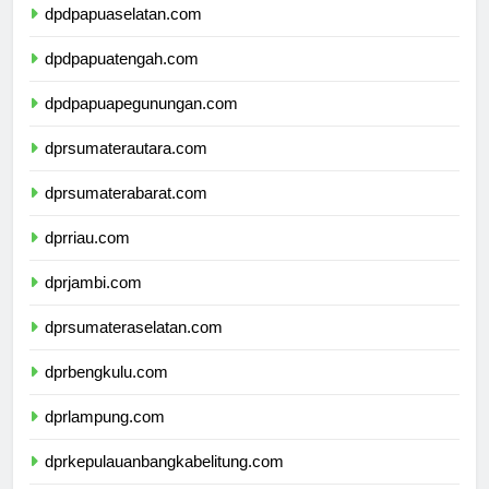
dpdpapuaselatan.com
dpdpapuatengah.com
dpdpapuapegunungan.com
dprsumaterautara.com
dprsumaterabarat.com
dprriau.com
dprjambi.com
dprsumateraselatan.com
dprbengkulu.com
dprlampung.com
dprkepulauanbangkabelitung.com