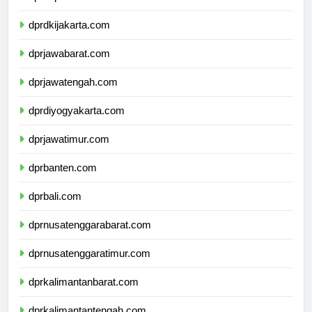
dprkepulauanriau.com
dprdkijakarta.com
dprjawabarat.com
dprjawatengah.com
dprdiyogyakarta.com
dprjawatimur.com
dprbanten.com
dprbali.com
dprnusatenggarabarat.com
dprnusatenggaratimur.com
dprkalimantanbarat.com