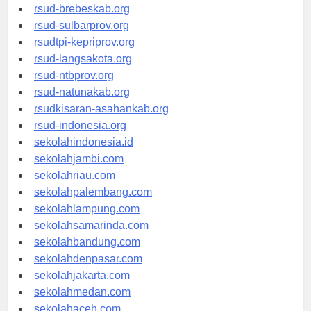
rsudkoja-jakarta.org
rsud-brebeskab.org
rsud-sulbarprov.org
rsudtpi-kepriprov.org
rsud-langsakota.org
rsud-ntbprov.org
rsud-natunakab.org
rsudkisaran-asahankab.org
rsud-indonesia.org
sekolahindonesia.id
sekolahjambi.com
sekolahriau.com
sekolahpalembang.com
sekolahlampung.com
sekolahsamarinda.com
sekolahbandung.com
sekolahdenpasar.com
sekolahjakarta.com
sekolahmedan.com