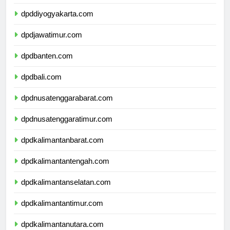
dpdjawatengah.com
dpddiyogyakarta.com
dpdjawatimur.com
dpdbanten.com
dpdbali.com
dpdnusatenggarabarat.com
dpdnusatenggaratimur.com
dpdkalimantanbarat.com
dpdkalimantantengah.com
dpdkalimantanselatan.com
dpdkalimantantimur.com