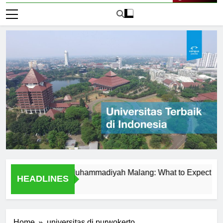
Live Now
 at Universitas Muhammadiyah Malang: What to Expect
T
HEADLINES
1 