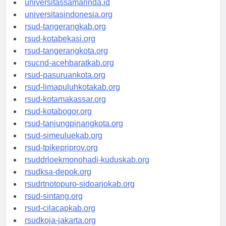
universitassamarinda.id
universitasindonesia.org
rsud-tangerangkab.org
rsud-kotabekasi.org
rsud-tangerangkota.org
rsucnd-acehbaratkab.org
rsud-pasuruankota.org
rsud-limapuluhkotakab.org
rsud-kotamakassar.org
rsud-kotabogor.org
rsud-tanjungpinangkota.org
rsud-simeuluekab.org
rsud-tpikepriprov.org
rsuddrloekmonohadi-kuduskab.org
rsudksa-depok.org
rsudrtnotopuro-sidoarjokab.org
rsud-sintang.org
rsud-cilacapkab.org