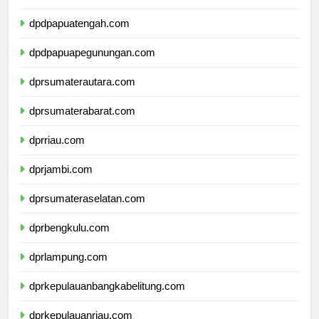
dpdpapuaselatan.com
dpdpapuatengah.com
dpdpapuapegunungan.com
dprsumaterautara.com
dprsumaterabarat.com
dprriau.com
dprjambi.com
dprsumateraselatan.com
dprbengkulu.com
dprlampung.com
dprkepulauanbangkabelitung.com