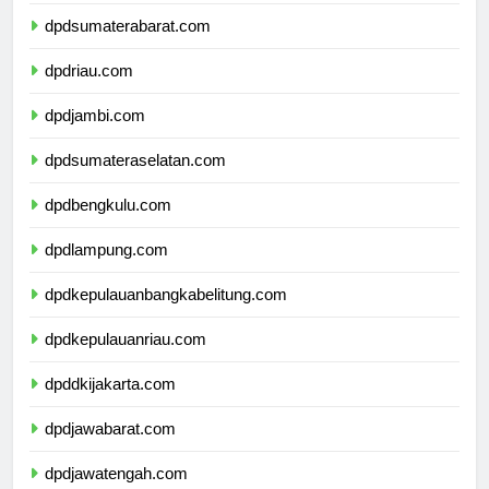
dpdsumaterautara.com
dpdsumaterabarat.com
dpdriau.com
dpdjambi.com
dpdsumateraselatan.com
dpdbengkulu.com
dpdlampung.com
dpdkepulauanbangkabelitung.com
dpdkepulauanriau.com
dpddkijakarta.com
dpdjawabarat.com