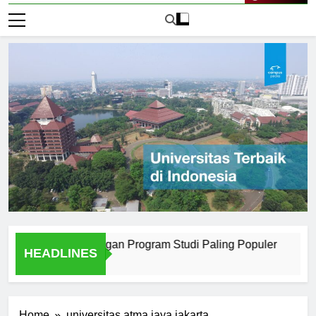
Live Now
i Surabaya dengan Program Studi Paling Populer
How Uni
HEADLINES
2 Hari Ag