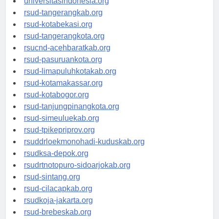
universitasindonesia.org
rsud-tangerangkab.org
rsud-kotabekasi.org
rsud-tangerangkota.org
rsucnd-acehbaratkab.org
rsud-pasuruankota.org
rsud-limapuluhkotakab.org
rsud-kotamakassar.org
rsud-kotabogor.org
rsud-tanjungpinangkota.org
rsud-simeuluekab.org
rsud-tpikepriprov.org
rsuddrloekmonohadi-kuduskab.org
rsudksa-depok.org
rsudrtnotopuro-sidoarjokab.org
rsud-sintang.org
rsud-cilacapkab.org
rsudkoja-jakarta.org