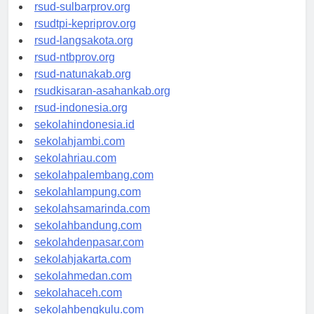
rsud-brebeskab.org
rsud-sulbarprov.org
rsudtpi-kepriprov.org
rsud-langsakota.org
rsud-ntbprov.org
rsud-natunakab.org
rsudkisaran-asahankab.org
rsud-indonesia.org
sekolahindonesia.id
sekolahjambi.com
sekolahriau.com
sekolahpalembang.com
sekolahlampung.com
sekolahsamarinda.com
sekolahbandung.com
sekolahdenpasar.com
sekolahjakarta.com
sekolahmedan.com
sekolahaceh.com